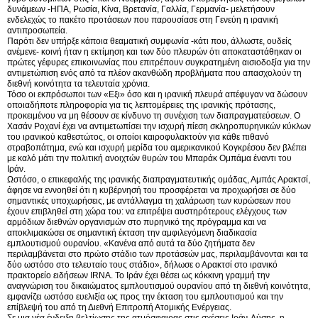
δυνάμεων -ΗΠΑ, Ρωσία, Κίνα, Βρετανία, Γαλλία, Γερμανία- μελετήσουν
ενδελεχώς το πακέτο προτάσεων που παρουσίασε στη Γενεύη η ιρανική
αντιπροσωπεία.
Παρότι δεν υπήρξε κάποια θεαματική συμφωνία -κάτι που, άλλωστε, ουδείς
ανέμενε- κοινή ήταν η εκτίμηση και των δύο πλευρών ότι αποκαταστάθηκαν οι
πρώτες γέφυρες επικοινωνίας που επιτρέπουν συγκρατημένη αισιοδοξία για την
αντιμετώπιση ενός από τα πλέον ακανθώδη προβλήματα που απασχολούν τη
διεθνή κοινότητα τα τελευταία χρόνια.
Τόσο οι εκπρόσωποι των «Εξι» όσο και η ιρανική πλευρά απέφυγαν να δώσουν
οποιαδήποτε πληροφορία για τις λεπτομέρειες της ιρανικής πρότασης,
προκειμένου να μη θέσουν σε κίνδυνο τη συνέχιση των διαπραγματεύσεων. Ο
Χασάν Ροχανί έχει να αντιμετωπίσει την ισχυρή πίεση σκληροπυρηνικών κύκλων
του ιρανικού καθεστώτος, οι οποίοι καιροφυλακτούν για κάθε πιθανό
στραβοπάτημα, ενώ και ισχυρή μερίδα του αμερικανικού Κογκρέσου δεν βλέπει
με καλό μάτι την πολιτική ανοιχτών θυρών του Μπαράκ Ομπάμα έναντι του
Ιράν.
Ωστόσο, ο επικεφαλής της ιρανικής διαπραγματευτικής ομάδας, Αμπάς Αρακτσί,
άφησε να εννοηθεί ότι η κυβέρνησή του προσφέρεται να προχωρήσει σε δύο
σημαντικές υποχωρήσεις, με αντάλλαγμα τη χαλάρωση των κυρώσεων που
έχουν επιβληθεί στη χώρα του: να επιτρέψει αυστηρότερους ελέγχους των
αρμόδιων διεθνών οργανισμών στο πυρηνικό της πρόγραμμα και να
αποκλιμακώσει σε σημαντική έκταση την αμφιλεγόμενη διαδικασία
εμπλουτισμού ουρανίου. «Κανένα από αυτά τα δύο ζητήματα δεν
περιλαμβάνεται στο πρώτο στάδιο των προτάσεών μας, περιλαμβάνονται και τα
δύο ωστόσο στο τελευταίο τους στάδιο», δήλωσε ο Αρακτσί στο ιρανικό
πρακτορείο ειδήσεων IRNA. Το Ιράν έχει θέσει ως κόκκινη γραμμή την
αναγνώριση του δικαιώματος εμπλουτισμού ουρανίου από τη διεθνή κοινότητα,
εμφανίζει ωστόσο ευελιξία ως προς την έκταση του εμπλουτισμού και την
επίβλεψή του από τη Διεθνή Επιτροπή Ατομικής Ενέργειας.
Σε μια νέα ένδειξη βελτίωσης της ατμόσφαιρας στις σχέσεις Ιράν-Δύσης, η