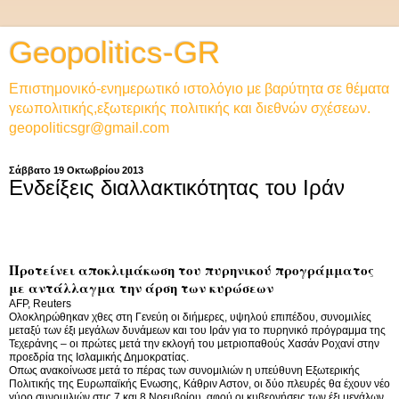
Geopolitics-GR
Επιστημονικό-ενημερωτικό ιστολόγιο με βαρύτητα σε θέματα
γεωπολιτικής,εξωτερικής πολιτικής και διεθνών σχέσεων.
geopoliticsgr@gmail.com
Σάββατο 19 Οκτωβρίου 2013
Ενδείξεις διαλλακτικότητας του Ιράν
Προτείνει αποκλιμάκωση του πυρηνικού προγράμματος
με αντάλλαγμα την άρση των κυρώσεων
AFP, Reuters
Ολοκληρώθηκαν χθες στη Γενεύη οι διήμερες, υψηλού επιπέδου, συνομιλίες
μεταξύ των έξι μεγάλων δυνάμεων και του Ιράν για το πυρηνικό πρόγραμμα της
Τεχεράνης – οι πρώτες μετά την εκλογή του μετριοπαθούς Χασάν Ροχανί στην
προεδρία της Ισλαμικής Δημοκρατίας.
Οπως ανακοίνωσε μετά το πέρας των συνομιλιών η υπεύθυνη Εξωτερικής
Πολιτικής της Ευρωπαϊκής Ενωσης, Κάθριν Αστον, οι δύο πλευρές θα έχουν νέο
γύρο συνομιλιών στις 7 και 8 Νοεμβρίου, αφού οι κυβερνήσεις των έξι μεγάλων