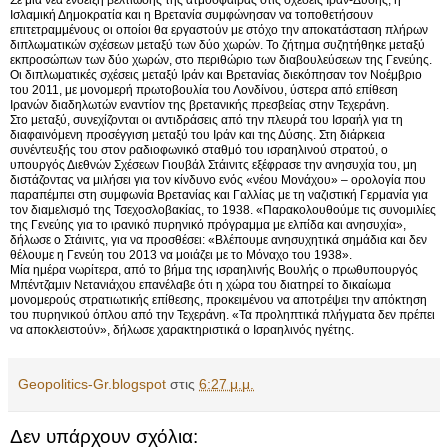
Ισλαμική Δημοκρατία και η Βρετανία συμφώνησαν να τοποθετήσουν
επιτετραμμένους οι οποίοι θα εργαστούν με στόχο την αποκατάσταση πλήρων
διπλωματικών σχέσεων μεταξύ των δύο χωρών. Το ζήτημα συζητήθηκε μεταξύ
εκπροσώπων των δύο χωρών, στο περιθώριο των διαβουλεύσεων της Γενεύης.
Οι διπλωματικές σχέσεις μεταξύ Ιράν και Βρετανίας διεκόπησαν τον Νοέμβριο
του 2011, με μονομερή πρωτοβουλία του Λονδίνου, ύστερα από επίθεση
Ιρανών διαδηλωτών εναντίον της βρετανικής πρεσβείας στην Τεχεράνη.
Στο μεταξύ, συνεχίζονται οι αντιδράσεις από την πλευρά του Ισραήλ για τη
διαφαινόμενη προσέγγιση μεταξύ του Ιράν και της Δύσης. Στη διάρκεια
συνέντευξής του στον ραδιοφωνικό σταθμό του ισραηλινού στρατού, ο
υπουργός Διεθνών Σχέσεων Γιουβάλ Στάινιτς εξέφρασε την ανησυχία του, μη
διστάζοντας να μιλήσει για τον κίνδυνο ενός «νέου Μονάχου» – ορολογία που
παραπέμπει στη συμφωνία Βρετανίας και Γαλλίας με τη ναζιστική Γερμανία για
τον διαμελισμό της Τσεχοσλοβακίας, το 1938. «Παρακολουθούμε τις συνομιλίες
της Γενεύης για το ιρανικό πυρηνικό πρόγραμμα με ελπίδα και ανησυχία»,
δήλωσε ο Στάινιτς, για να προσθέσει: «Βλέπουμε ανησυχητικά σημάδια και δεν
θέλουμε η Γενεύη του 2013 να μοιάζει με το Μόναχο του 1938».
Μία ημέρα νωρίτερα, από το βήμα της ισραηλινής Βουλής ο πρωθυπουργός
Μπέντζαμιν Νετανιάχου επανέλαβε ότι η χώρα του διατηρεί το δικαίωμα
μονομερούς στρατιωτικής επίθεσης, προκειμένου να αποτρέψει την απόκτηση
του πυρηνικού όπλου από την Τεχεράνη. «Τα προληπτικά πλήγματα δεν πρέπει
να αποκλειστούν», δήλωσε χαρακτηριστικά ο Ισραηλινός ηγέτης.
Geopolitics-Gr.blogspot
στις
6:27 μ.μ.
Δεν υπάρχουν σχόλια: